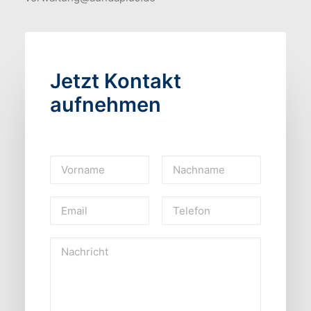
Jetzt Kontakt
aufnehmen
Please
leave
this
field
empty.