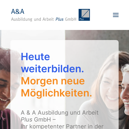
Startseite
Heute
Über uns
Karriere
weiterbilden.
Angebote
Morgen neue
Standorte
Möglichkeiten.
Für Unternehmen
Kontakt
A & A Ausbildung und Arbeit
BEWERBEN
Plus
GmbH –
Ihr kompetenter Partner in der