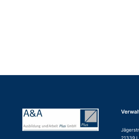
Verwal
Jägerst
21339 