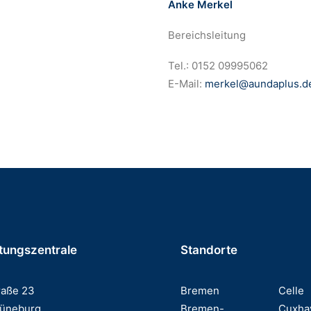
Anke Merkel
Bereichsleitung
Tel.: 0152 09995062
E-Mail:
merkel@aundaplus.d
tungszentrale
Standorte
raße 23
Bremen
Celle
Lüneburg
Bremen-
Cuxha