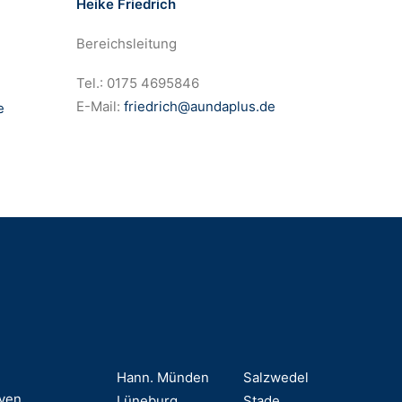
Heike Friedrich
Bereichsleitung
Tel.: 0175 4695846
E-Mail:
friedrich@aundaplus.de
e
Hann. Münden
Salzwedel
ven
Lüneburg
Stade