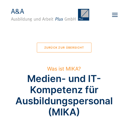
Startseite
ZURÜCK ZUR ÜBERSICHT
Über uns
Karriere
Was ist MIKA?
Angebote
Medien- und IT-
Standorte
Kompetenz für
Für Unternehmen
Ausbildungspersonal
Kontakt
(MIKA)
BEWERBEN