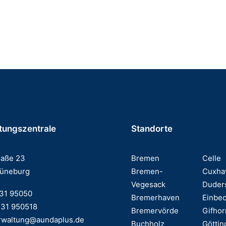
spfleger:in (w/m/d)
tungszentrale
Standorte
raße 23
Bremen
Celle
Lüneburg
Bremen-
Cuxha
Vegesack
Duder
131 95050
Bremerhaven
Einbe
131 950518
Bremervörde
Gifhor
rwaltung@aundaplus.de
Buchholz
Göttin