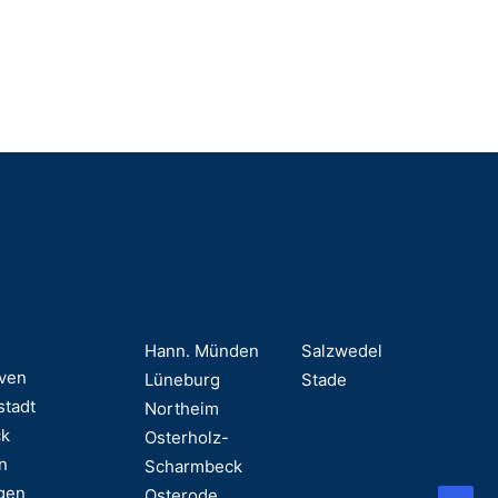
Hann. Münden
Salzwedel
ven
Lüneburg
Stade
stadt
Northeim
ck
Osterholz-
n
Scharmbeck
gen
Osterode