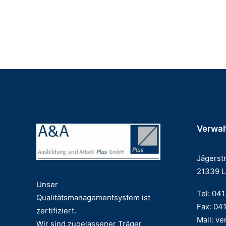
Sozialpädagog:in, Erzieher:in oder Heilerziehung
Verwal
Jägerst
21339 
Unser
Tel: 04
Qualitätsmanagementsystem ist
Fax: 04
zertifiziert.
Mail:
ve
Wir sind zugelassener Träger