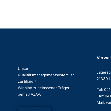
Sozialpädagog:in / Ausbildungsbegleiter:in (w/m
Verwal
Unser
Jägerst
Qualitätsmanagementsystem ist
21339 
zertifiziert.
Wir sind zugelassener Träger
Tel: 04
gemäß AZAV.
Fax: 04
Mail:
ve