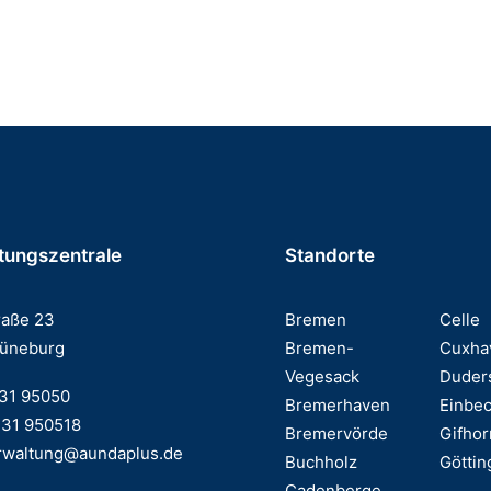
/d)
tungszentrale
Standorte
raße 23
Bremen
Celle
Lüneburg
Bremen-
Cuxha
Vegesack
Duder
131 95050
Bremerhaven
Einbe
131 950518
Bremervörde
Gifhor
rwaltung@aundaplus.de
Buchholz
Göttin
Cadenberge