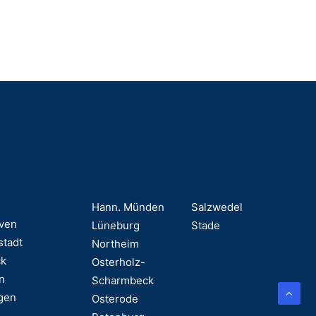
Hann. Münden
Salzwedel
ven
Lüneburg
Stade
stadt
Northeim
ck
Osterholz-
n
Scharmbeck
gen
Osterode