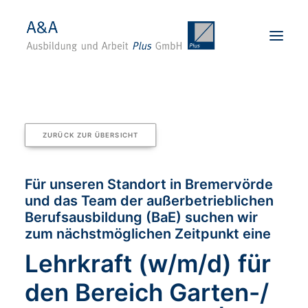
Startseite
Über uns
ZURÜCK ZUR ÜBERSICHT
Karriere
Angebote
Für unseren Standort in Bremervörde
und das Team der außerbetrieblichen
Standorte
Berufsausbildung (BaE) suchen wir
Für Unternehmen
zum nächstmöglichen Zeitpunkt eine
Kontakt
Lehrkraft (w/m/d) für
BEWERBEN
den Bereich Garten-/