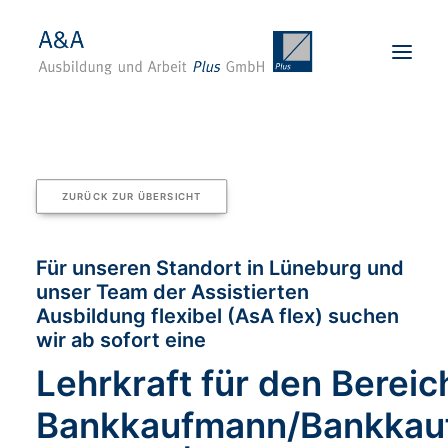
Startseite
Über uns
ZURÜCK ZUR ÜBERSICHT
Karriere
Angebote
Für unseren Standort in Lüneburg und
unser Team der Assistierten
Standorte
Ausbildung flexibel (AsA flex) suchen
Für Unternehmen
wir ab sofort eine
Kontakt
Lehrkraft für den Bereic
BEWERBEN
Bankkaufmann/Bankkauf